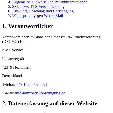
Allgemeine Hinweise und Pflichtinformationen
SSL- bzw. TLS-Verschlüsselung
Auskunft, Löschung und Berichtigung
Widerspruch gegen Werbe-Mails
1. Verantwortlicher
Verantwortlicher im Sinne der Datenschutz-Grundverordnung
(DSGVO) ist:
KMF Service
Lenauweg 40
72379 Hechingen
Deutschland
Telefon:
+49 162 8507 3071
E-Mail:
info@kmf-service-reinigung.de
2. Datenerfassung auf dieser Website